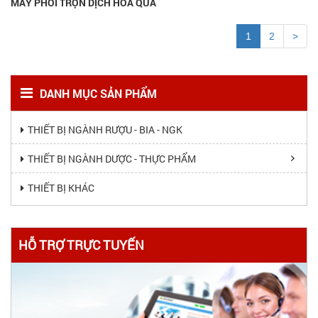
MÁY PHỐI TRỘN DỊCH HOA QUẢ
1
2
>
DANH MỤC SẢN PHẨM
THIẾT BỊ NGÀNH RƯỢU - BIA - NGK
THIẾT BỊ NGÀNH DƯỢC - THỰC PHẨM
THIẾT BỊ KHÁC
HỖ TRỢ TRỰC TUYẾN