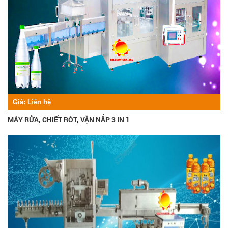
Giá:
Liên hệ
MÁY RỬA, CHIẾT RÓT, VẶN NẮP 3 IN 1