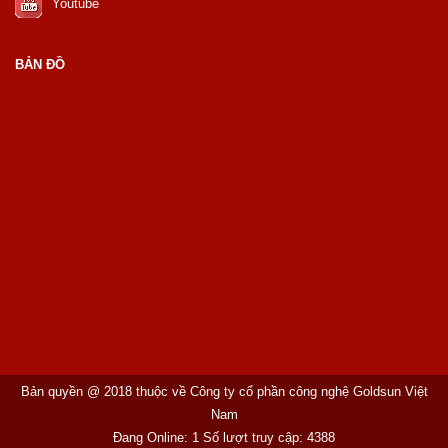
Youtube
BẢN ĐỒ
Bản quyền @ 2018 thuộc về Công ty cổ phần công nghệ Goldsun Việt
Nam
Đang Online: 1 Số lượt truy cập: 4388