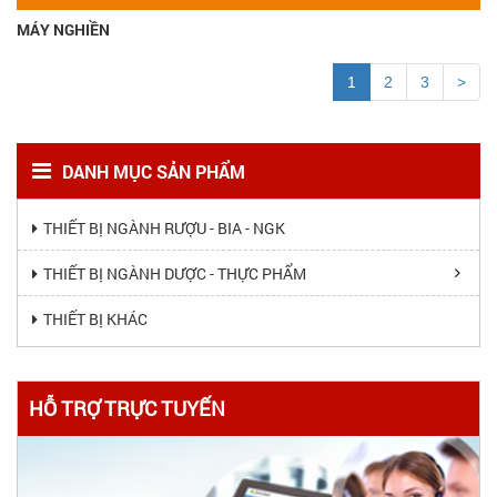
MÁY NGHIỀN
1
2
3
>
DANH MỤC SẢN PHẨM
THIẾT BỊ NGÀNH RƯỢU - BIA - NGK
THIẾT BỊ NGÀNH DƯỢC - THỰC PHẨM
THIẾT BỊ KHÁC
HỖ TRỢ TRỰC TUYẾN