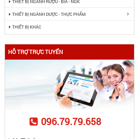
THIẾT BỊ NGÀNH RƯỢU - BIA - NGK
THIẾT BỊ NGÀNH DƯỢC - THỰC PHẨM
THIẾT BỊ KHÁC
HỖ TRỢ TRỰC TUYẾN
096.79.79.658