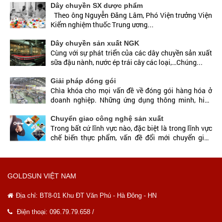
Dây chuyền SX dược phẩm
Theo ông Nguyễn Đăng Lâm, Phó Viện trưởng Viện
Kiểm nghiệm thuốc Trung ương...
Dây chuyền sản xuất NGK
Cùng với sự phát triển của các dây chuyền sản xuất
sữa đậu nành, nước ép trái cây các loại,…Chúng...
Giải pháp đóng gói
Chìa khóa cho mọi vấn đề về đóng gói hàng hóa ở
doanh nghiệp. Những ứng dụng thông minh, hiệu
quả yêu...
Chuyển giao công nghệ sản xuất
Trong bất cứ lĩnh vực nào, đặc biệt là trong lĩnh vực
chế biến thực phẩm, vấn đề đổi mới chuyển giao
công nghệ là hết sức...
GOLDSUN VIỆT NAM
Địa chỉ:
BT8-01 Khu ĐT Văn Phú - Hà Đông - HN
Điện thoại: 096.79.79.658 /